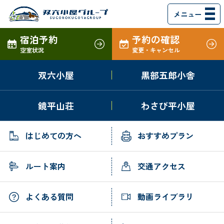
メニュー
宿泊予約
予約の確認
空室状況
変更・キャンセル
双六小屋
黒部五郎小舎
HOME
はじめての方へ
双六小屋
おすすめプラン
鏡平山荘
わさび平小屋
黒部五郎小舎
ルート案内
鏡平山荘
交通アクセス
はじめての方へ
おすすめプラン
わさび平小屋
動画ライブラリ
ルート案内
交通アクセス
お知らせ
よくある質問
イベント情報
お問い合わせ
よくある質問
動画ライブラリ
山岳写真家 小池 潜
各小屋の現地電話
スタッフ紹介
宿泊予約・空室状況